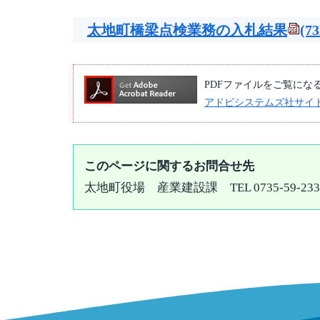
太地町橋梁­点検業務の­入札結果
(7
PDFファイルをご覧になるには
アドビシステムズ社サイ
このページに関するお問合せ先
太地町役場
産業建設課
TEL 0735-59-23