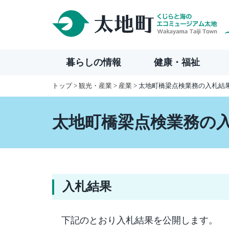
本
文
へ
移
暮らしの情報
健康・福祉
動
トップ
>
観光・産業
>
産業
> 太地町橋梁­点検業務の­入札
太地町橋梁­点検業務の
入札結果
下記のとおり入札結果を公開します。