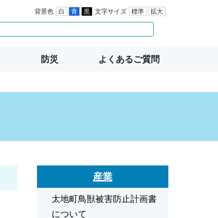
背景色
白
青
黒
文字サイズ
標準
拡大
防災
よくあるご質問
産業
太地町鳥獣被害防止計画書
について