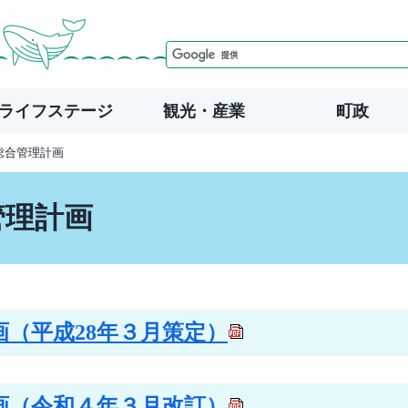
ライフステージ
観光・産業
町政
総合管理計画
管理計画
（平成28年３月策定）
画（令和４年３月改訂）