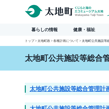
本
文
へ
移
暮らしの情報
健康・福祉
動
トップ
>
太地町政
>
各種計画について
> 太地町公共施設等
太地町公共施設等総合
太地町公共施設等総合管理計画
太地町公共施設等総合管理計