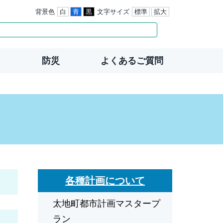
背景色
白
青
黒
文字サイズ
標準
拡大
防災
よくあるご質問
各種計画について
太地町都市計画マスタープ
ラン