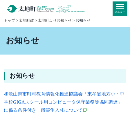
本
文
メニュー
へ
トップ
>
太地町政
>
太地町よりお知らせ
> お知らせ
移
動
お知らせ
お知らせ
和歌山県市町村教育情報化推進協議会「東牟婁地方小・中
学校GIGAスクール用コンピュータ保守業務等協同調達」
に係る条件付き一般競争入札について